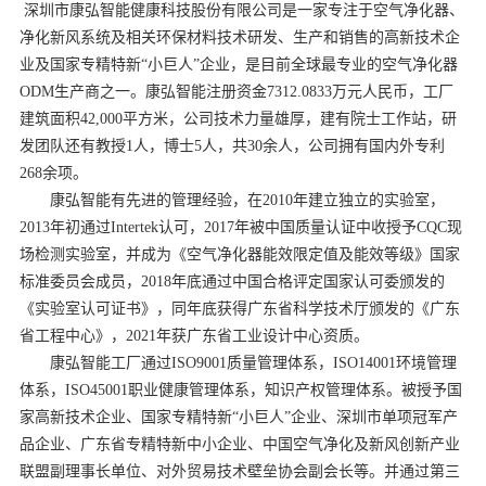
深圳市康弘智能健康科技股份有限公司是一家专注于空气净化器、
净化新风系统及相关环保材料技术研发、生产和销售的高新技术企
业及国家专精特新“小巨人”企业，是目前全球最专业的空气净化器
ODM生产商之一。康弘智能注册资金7312.0833万元人民币，工厂
建筑面积42,000平方米，公司技术力量雄厚，建有院士工作站，研
发团队还有教授1人，博士5人，共30余人，公司拥有国内外专利
268余项。
康弘智能有先进的管理经验，在2010年建立独立的实验室，
2013年初通过Intertek认可，2017年被中国质量认证中收授予CQC现
场检测实验室，并成为《空气净化器能效限定值及能效等级》国家
标准委员会成员，2018年底通过中国合格评定国家认可委颁发的
《实验室认可证书》，同年底获得广东省科学技术厅颁发的《广东
省工程中心》，2021年获广东省工业设计中心资质。
康弘智能工厂通过ISO9001质量管理体系，ISO14001环境管理
体系，ISO45001职业健康管理体系，知识产权管理体系。被授予国
家高新技术企业、国家专精特新“小巨人”企业、深圳市单项冠军产
品企业、广东省专精特新中小企业、中国空气净化及新风创新产业
联盟副理事长单位、对外贸易技术壁垒协会副会长等。并通过第三