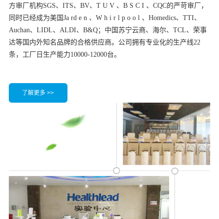
方审厂机构SGS、ITS、BV、T U V 、B S C I 、CQC的严苛审厂，
同时已经成为美国Ja rd e n 、W h i r l p o o l 、Homedics、TTI、
Auchan、LIDL、ALDI、B&Q；中国苏宁云商、海尔、TCL、荣事
达等国内外知名品牌的合格供应商。公司拥有专业化的生产线22
条，工厂日生产能力10000-12000台。
了解更多 >>